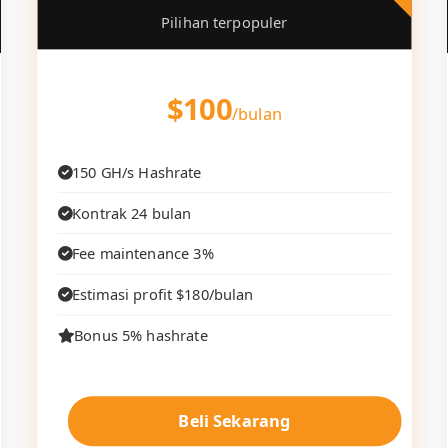
Pilihan terpopuler
Daftar Cloud Mining Sekarang!
$100
/bulan
Dapatkan penawaran khusus untuk
pendaftar baru:
150 GH/s Hashrate
Bonus 5% hashrate
Kontrak 24 bulan
Gratis 3 hari trial
Bimbingan mining dari expert
Fee maintenance 3%
Support 24/7
Estimasi profit $180/bulan
DAFTAR SEKARANG
Bonus 5% hashrate
Beli Sekarang