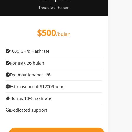
Investasi besar
$500
/bulan
1000 GH/s Hashrate
Kontrak 36 bulan
Fee maintenance 1%
Estimasi profit $1200/bulan
Bonus 10% hashrate
Dedicated support