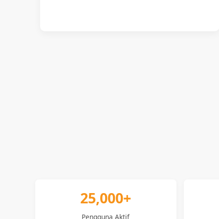
25,000+
Pengguna Aktif