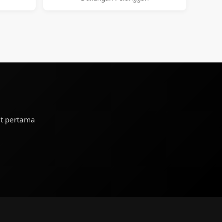
et pertama