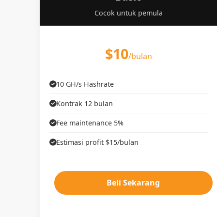
Cocok untuk pemula
$10
/bulan
10 GH/s Hashrate
Kontrak 12 bulan
Fee maintenance 5%
Estimasi profit $15/bulan
Beli Sekarang